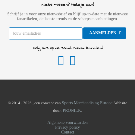
Niets missen? Meld je aan!
Schrijf je in voor onze nieuwsbrief en blijf up-to-date met de nieuwste
fanartikelen, de laatste trends en de scherpste aanbiedingen.
AANMELDEN
Volg ons op de social media kanalen!
© 2014 - 2026 , een concept van
Sports Merchandising Europe
. Website
door:
PRONIEK
.
Algemene voorwaarden
Privacy policy
Contact